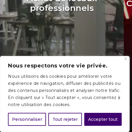
C
professionnels
Nous respectons votre vie privée.
Nous utilisons des cookies pour améliorer votre
expérience de navigation, diffuser des publicités ou
des contenus personnalisés et analyser notre trafic.
Voir +
En cliquant sur « Tout accepter », vous consentez à
notre utilisation des cookies.
arrow_back_ios
filter_list
arrow_forward_ios
Personnaliser
Filtrer les projets
Tout rejeter
Accepter tout