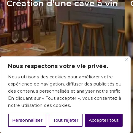
Création d’une cave à vin
Nous respectons votre vie privée.
Nous utilisons des cookies pour améliorer votre
expérience de navigation, diffuser des publicités ou
des contenus personnalisés et analyser notre trafic.
Voir +
En cliquant sur « Tout accepter », vous consentez à
notre utilisation des cookies.
arrow_back_ios
filter_list
arrow_forward_ios
Personnaliser
Filtrer les projets
Tout rejeter
Accepter tout