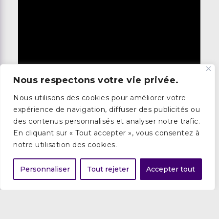
Nous respectons votre vie privée.
Nous utilisons des cookies pour améliorer votre
expérience de navigation, diffuser des publicités ou
des contenus personnalisés et analyser notre trafic.
“Les avantages que j’ai eu à collaborer
En cliquant sur « Tout accepter », vous consentez à
notre utilisation des cookies.
avec Birds Finance ont été énormes
puisque j’ai eu beaucoup de réactivité,
Personnaliser
Tout rejeter
Accepter tout
de la disponibilité, et du
professionnalisme.”
Studio bien-être -