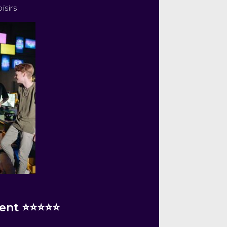
isirs
lient ⭐⭐⭐⭐⭐