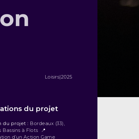
ion
Loisirs
|
2025
ations du projet
n du projet :
Bordeaux (33),
s Bassins à Flots 📍
ation d’un Action Game