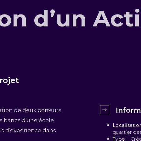
on d’un Act
rojet
Inform
iation de deux porteurs
es bancs d’une école
Localisatio
es d’expérience dans
quartier de
Type :
Cré