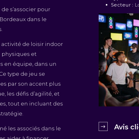
Secteur :
Lo
é de s’associer pour
Bordeaux dans le
s.
ctivité de loisir indoor
 physiques et
es en équipe, dans un
e type de jeu se
es par son accent plus
 les défis d’agilité, et
s, tout en incluant des
stratégie.
Avis c
é les associés dans le
s aider à financer