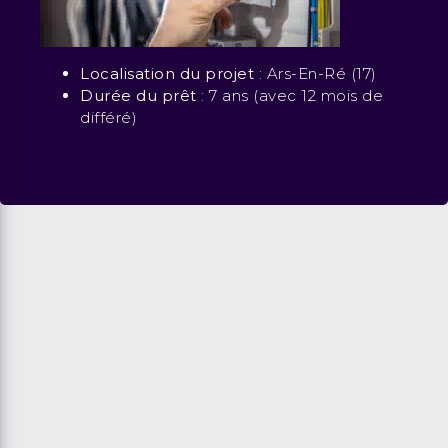
Localisation du projet
: Ars-En-Ré (17)
Durée du prêt
: 7 ans (avec 12 mois de
différé)