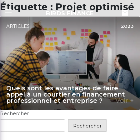
Skip
Étiquette :
Projet optimisé
to
mail
BIRDS FINANCE
content
ARTICLES
2023
Quels sont les avantages de faire
appel à un courtier en financement
professionnel et entreprise ?
Voir +
Rechercher
Rechercher