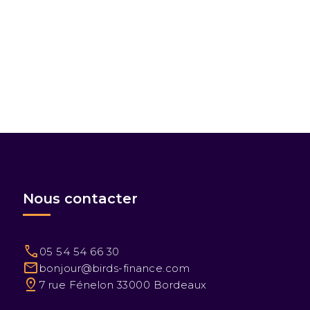
Nous contacter
call
05 54 54 66 30
mail
bonjour@birds-finance.com
pin_drop
7 rue Fénelon 33000 Bordeaux