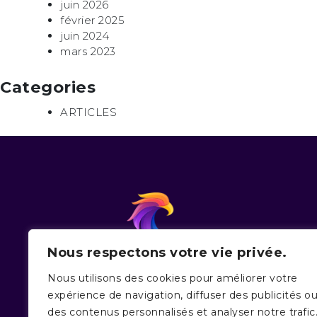
juin 2026
février 2025
juin 2024
mars 2023
Categories
ARTICLES
Nous respectons votre vie privée.
Nous soutenons les créateurs,
Nous utilisons des cookies pour améliorer votre
repreneurs et chefs d’entreprises en
expérience de navigation, diffuser des publicités o
tant que conseil en financement.
des contenus personnalisés et analyser notre trafic