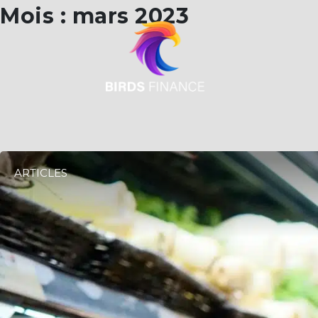
Skip
Mois :
mars 2023
to
content
ARTICLES