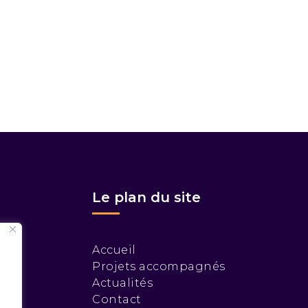
Le plan du site
Accueil
Projets accompagnés
Actualités
u
Contact
.