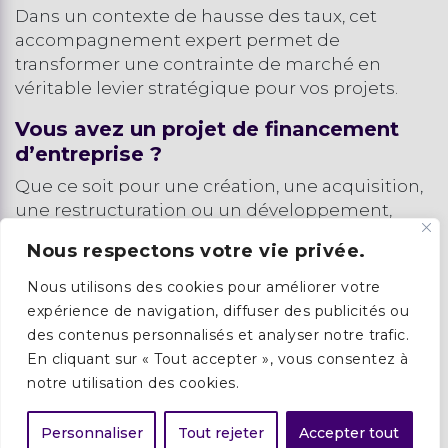
Dans un contexte de hausse des taux, cet
accompagnement expert permet de
transformer une contrainte de marché en
véritable levier stratégique pour vos projets.
Vous avez un projet de financement
d’entreprise ?
Que ce soit pour une création, une acquisition,
une restructuration ou un développement,
chaque projet mérite une approche structurée
Nous respectons votre vie privée.
et optimisée.
Nous utilisons des cookies pour améliorer votre
👉 Contactez Birds Finance pour une analyse
expérience de navigation, diffuser des publicités ou
rapide et confidentielle de votre dossier.
des contenus personnalisés et analyser notre trafic.
En cliquant sur « Tout accepter », vous consentez à
🔷bonjour@birds-finance.com
notre utilisation des cookies.
🔷05 54 54 66 30
Personnaliser
Tout rejeter
Accepter tout