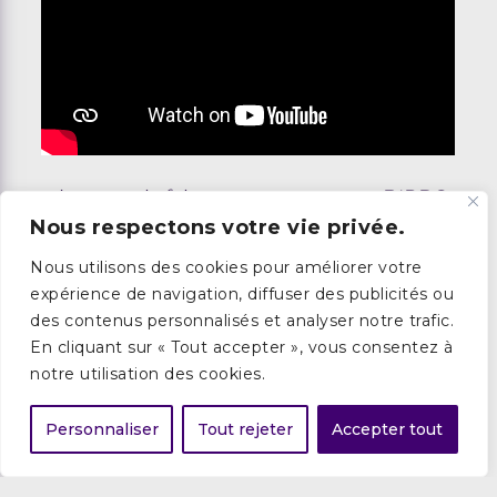
« je me suis fait accompagner par BIRDS
Nous respectons votre vie privée.
FINANCE pour être aiguillé, entouré de
manière qualitative et pour que ça aille
Nous utilisons des cookies pour améliorer votre
au bout et ça a fonctionné »
expérience de navigation, diffuser des publicités ou
des contenus personnalisés et analyser notre trafic.
En cliquant sur « Tout accepter », vous consentez à
Reprise d'une fromagerie
notre utilisation des cookies.
COMMERCE
Personnaliser
Tout rejeter
Accepter tout